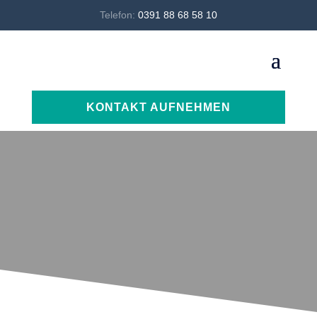
Telefon:
0391 88 68 58 10
KONTAKT AUFNEHMEN
Ein Blick auf unsere Projekte – nachhaltig
geplant, mit Herz gebaut und für die Zukunft
gemacht.